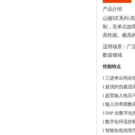
产品介绍
山顿SE系列-
制，无单点故
高性能。极高
适用场景：广
数据领域
性能特点
l
三进单出纯在线双
l
超强的负载适
l
超宽输入电压
l
输入功率因数高
l
DSP 全数字
l
数字化环流控
l
智能化电池管