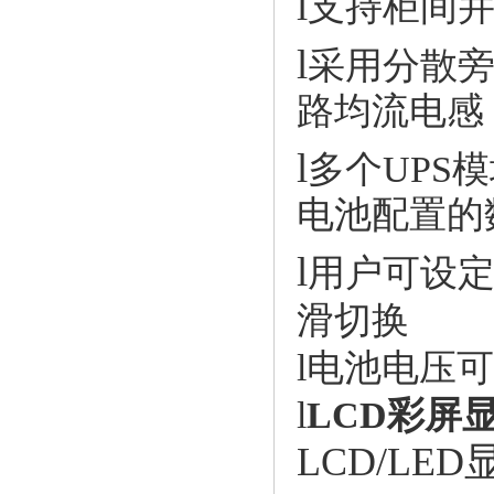
l
支持柜间并
l
采用分散
路均流电感
l
多个UPS
电池配置的
l
用户可设
滑切换
l
电池电压可以任
l
LCD
彩屏
LCD/LED