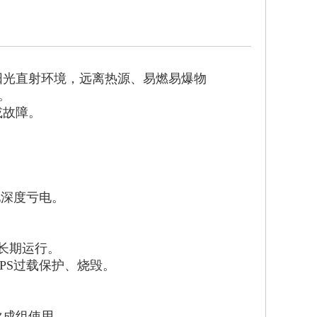
无阳光直射环境，远离热源、易燃易爆物
。
或故障。
池深度亏电。
荷长期运行。
PS过载保护、烧毁。
次成组使用。