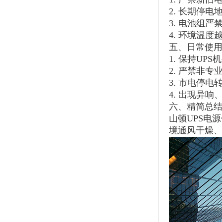
2. 长期停
3. 电池组
4. 环境温
五、日常使
1. 保持U
2. 严禁非
3. 市电停
4. 出现异
六、精简总结
山顿UPS电
境通风干燥