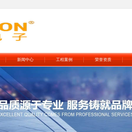
新闻中心
工程案例
荣誉资质