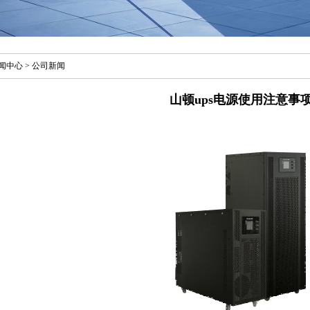
闻中心
>
公司新闻
山顿ups电源使用注意事