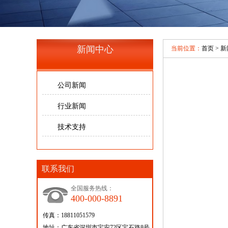
新闻中心
当前位置：
首页
>
新
公司新闻
行业新闻
技术支持
联系我们
全国服务热线：
400-000-8891
传真：18811051579
地址：广东省深圳市宝安72区宝石路8号