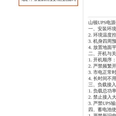
山顿UPS电
一、安装环
2. 环境温度
3. 机身四
4. 放置地
二、开机与
1. 开机顺
2. 严禁频
3. 市电正
4. 长时间
三、负载接
1. 负载总
2. 禁止接
3. 严禁U
四、蓄电池
1. 严禁新